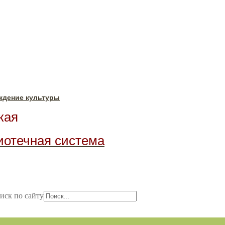
ждение культуры
ая
иотечная система
иск по сайту