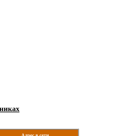
никах
Адрес в сети