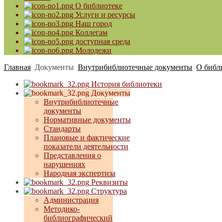
О библиотеке
Услуги и ресурсы
Наш город
Коллегам
доступная среда
Молодежи
Главная
Документы
Внутрибиблиотечные документы
О библ
История библиотеки
Документы
Внутрибиблиотечные
документы
Нормативные документы
Стандарты
Плановые и фактические
показатели деятельности
Представления о
нарушениях
Народная экспертиза
Реквизиты
Структура
Администрация
Методико-
библиографический