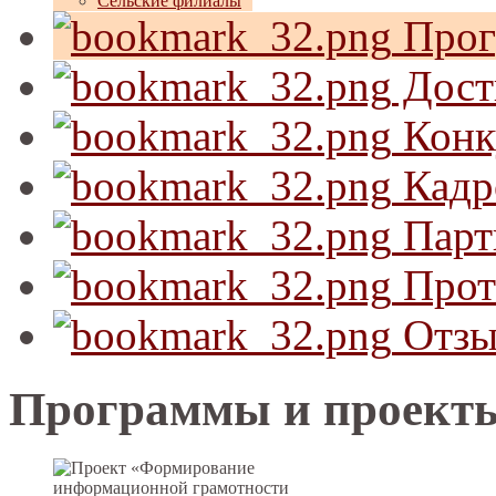
Сельские филиалы
Прог
Дост
Конк
Кадр
Парт
Прот
Отзы
Программы и проект