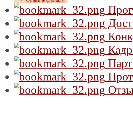
Сельские филиалы
Прог
Дост
Конк
Кадр
Парт
Прот
Отзы