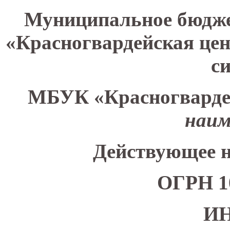
Муниципальное бюдже
«Красногвардейская це
с
МБУК «Красногварде
наим
Действующее н
ОГРН 10
И