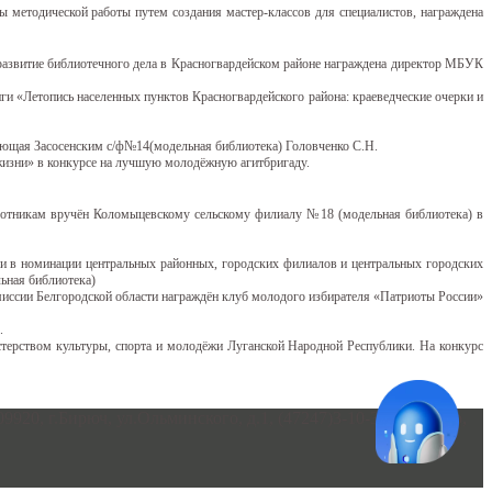
методической работы путем создания мастер-классов для специалистов, награждена
 развитие библиотечного дела в Красногвардейском районе награждена директор МБУК
 «Летопись населенных пунктов Красногвардейского района: краеведческие очерки и
ующая Засосенским с/ф№14(модельная библиотека) Головченко С.Н.
жизни» в конкурсе на лучшую молодёжную агитбригаду.
отникам вручён Коломыцевскому сельскому филиалу №18 (модельная библиотека) в
и в номинации центральных районных, городских филиалов и центральных городских
ьная библиотека)
миссии Белгородской области награждён клуб молодого избирателя «Патриоты России»
.
терством культуры, спорта и молодёжи Луганской Народной Республики. На конкурс
0, г.Бирюч, ул.Ольминского, д.1, (47247)3-10-34-директор,