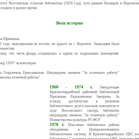
ются Веселовская сельская библиотека (1924 год), чуть раньше Казацкая и Верхнепо
сходило в разное время.
Вехи истории
фа Ефимовна.
 году эвакуирована на восток, по дороге на г. Воронеж. Эвакуация была
известна.
тому, что часть фонда сохранилась в одном из подвальных помещений.
онд 11957 экземпляров.
а Георгиевна Ермолинская. Награждена значком "За отличную работу"
иотека отличной работы".
1960 - 1974 г.
Заведующая
Красногвардейской районной библиотекой
Прасковья Евдокимовна Занорина.
За
успехи, достигнутые в развитии
библиотечного дела и высокие показатели в
ходе Всесоюзного смотра библиотек
награждена значком "За отличную работу"
Министерства культуры РСФСР.
1978 г.
Массовые библиотеки района
объединены в Централизованную
библиотечную систему. В Красногвардейскую ЦБС вош
библиотеки. Создаются новые отделы ЦРБ: методико-биб