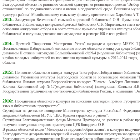
Белгородской области по развитию сельской культуры на реализацию проекта "Выбор
становления" по продвижению книги и чтения в подростковой среде.
Решением муниц
культуры района" Малобыковскому сельскому филиалу присвоено имя Харыбина А.Т.
2013г.
Заведующая Веселовской сельской модельной библиотекой О.Н. Лукьянова 
библиотеки. Библиотекарь центральной детской библиотеки С.Б. Мириленкова стала 
основании конкурсного отбора и в соответствии с приказом управления культуры об
библиотеки" и получила денежное вознаграждение в размере 100 тысяч рублей.
2014г.
Премией "Творчество. Мастерство. Успех" награждена директор МБУК "Ц
Постановлением Избирательной комиссии по итогам областного конкурса среди библ
дипломом II степени награждена Большебыковский с/ф№4 (модельная библиотека) (з
клубов молодых избирателей по повышению правовой культуры в 2012-2014 годах, 
области.
2015г.
По итогам областного смотра–конкурса "Биографию Победы пишет библиотека
дипломом Управления культуры Белгородской области за организацию мегаакции "В
библиотеки. Диплом лауреата Всероссийского конкурса "Читаем Альберта Лиханова:
Костева. Калиновский с/ф №17(модельная библиотека) (заведующая Юникова В.В.
Государственной публичной научно-технической библиотекой России, в номинация "Эк
2016г.
Победителем областного конкурса на соискание ежегодной премии Губернато
язык в библиотечном пространстве".
Сертификат на денежное поощрение Министерства культуры Российской Федераци
модельной библиотекой МБУК "ЦБС Красногвардейского района".
Сертификат Благотворительного фонда Михаила Прохорова, за участие в работе про
получила заведующая отделом краеведения ЦРБ Бондарева О.В.
В рамках областной акции "Молодежь за здоровый образ жизни", в конкурсе на лучш
Благодарностью департамента внутренней и кадровой политики награждена заведую
Благодарность главы администрации Красногвардейского района получили: Кулюпина 