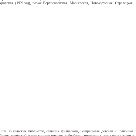
кровская (1921год), позже Верхососенская, Марьевская, Новохуторная, Стрелецкая,
ли 36 сельских библиотек, ставших филиалами, центральные детская и районная
лиографический, отдел комплектования и обработки литературы, отдел организации и