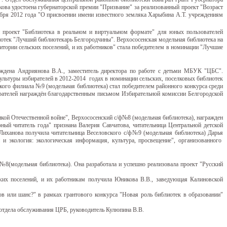
ова удостоена губернаторской премии "Призвание" за реализованный проект "Возраст
бря 2012 года "О присвоении имени известного земляка Харыбина А.Т. учреждениям
 проект "Библиотека в реальном и виртуальном формате" для юных пользователей
иотек "Лучший библиотекарь Белгородчины". Верхососенская модельная библиотека на
тории сельских поселений, и их работников" стала победителем в номинации "Лучшие
ждена Андриянова В.А., заместитель директора по работе с детьми МБУК "ЦБС".
льтуры избирателей в 2012-2014 годах в номинации сельских, поселковых библиотек
ого филиала №9 (модельная библиотека) стал победителем районного конкурса среди
рателей награждён благодарственным письмом Избирательной комиссии Белгородской
ой Отечественной войне", Верхососенский с/ф№8 (модельная библиотека), награжден
ый читатель года" признана Валерия Савчатова, читательница Центральной детской
 Лиханова получила читательница Веселовского с/ф№9 (модельная библиотека) Дарья
 экология: экологическая информация, культура, просвещение", организованного
№8(модельная библиотека). Она разработала и успешно реализовала проект "Русский
их поселений, и их работникам получила Юникова В.В., заведующая Калиновской
ов или шанс?" в рамках грантового конкурса "Новая роль библиотек в образовании"
 отдела обслуживания ЦРБ, руководитель Кулюпина В.В.