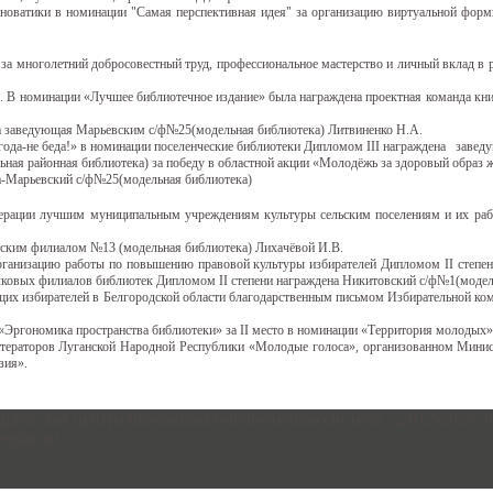
ватики в номинации "Самая перспективная идея" за организацию виртуальной формы 
за многолетний добросовестный труд, профессиональное мастерство и личный вклад в
В номинации «Лучшее библиотечное издание» была награждена проектная команда книги
ла заведующая Марьевским с/ф№25(модельная библиотека) Литвиненко Н.А.
года-не беда!» в номинации поселенческие библиотеки Дипломом III награждена завед
ная районная библиотека) за победу в областной акции «Молодёжь за здоровый образ 
а-Марьевский с/ф№25(модельная библиотека)
дерации лучшим муниципальным учреждениям культуры сельским поселениям и их раб
тским филиалом №13 (модельная библиотека) Лихачёвой И.В.
организацию работы по повышению правовой культуры избирателей Дипломом II степен
елковых филиалов библиотек Дипломом II степени награждена Никитовский с/ф№1(модел
щих избирателей в Белгородской области благодарственным письмом Избирательной ко
Эргономика пространства библиотеки» за II место в номинации «Территория молодых»
итераторов Луганской Народной Республики «Молодые голоса», организованном Минис
зия».
йская централизованная библиотечная система ",2012-2026 30992
egion.ru