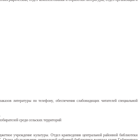
аказов литературы по телефону, обеспечения слабовидящих читателей специальной
.
збирателей среди сельских территорий
жетное учреждение культуры. Отдел краеведения центральной районной библиотеки
. Отдел обслуживания центральной районной библиотеки выиграл грант Губернатора