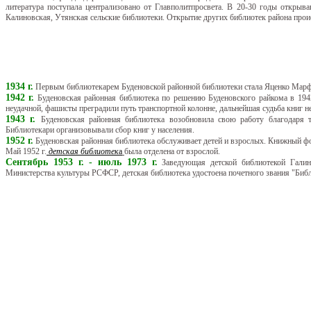
литература поступала централизовано от Главполитпросвета. В 20-30 годы открыва
Калиновская, Утянская сельские библиотеки. Открытие других библиотек района прои
1934 г.
Первым библиотекарем Буденовской районной библиотеки стала Яценко Мар
1942 г.
Буденовская районная библиотека по решению Буденовского райкома в 1942
неудачной, фашисты преградили путь транспортной колонне, дальнейшая судьба книг не
1943 г.
Буденовская районная библиотека возобновила свою работу благодаря 
Библиотекари организовывали сбор книг у населения.
1952 г.
Буденовская районная библиотека обслуживает детей и взрослых. Книжный ф
Май 1952 г.
детская библиотек
а
была отделена от взрослой.
Сентябрь 1953 г. - июль 1973 г.
Заведующая детской библиотекой Галин
Министерства культуры РСФСР, детская библиотека удостоена почетного звания "Библ