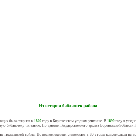
Из истории библиотек района
ающих была открыта в
1820
году в Бирюченском уездном училище. В
1899
году в уездн
дную библиотеку-читальню. По данным Государственного архива Воронежской области 
не гражданской войны. По воспоминаниям старожилов в 30-е годы комсомольцы на доб