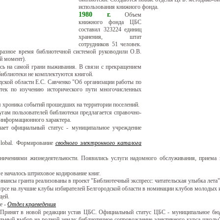
использования книжного фонда.
1980 г.
Объем
книжного фонда ЦБС
составил 323224 единиц
хранения, штат
сотрудников 51 человек.
разное время библиотечной системой руководили О.В.
й момент).
сь на самой грани выживания. В связи с прекращением
 библиотеки не комплектуются книгой.
ской области Е.С. Савченко "Об организации работы по
отек по изучению исторического пути многочисленных
 хроника событий прошедших на территории поселений.
ам пользователей библиотеки предлагается справочно-
 информационного характера.
чает официальный статус - муниципальное учреждение
Global. Формирование
сводного электронного каталога
ничениями жизнедеятельности. Появились услуги надомного обслуживания, приема з
 началось штриховое кодирование книг.
инансы гранта реализованы в проект "Библиотечный экспресс: читательская улыбка лета"
рсе на лучшие клубы избирателей Белгородской области в номинации клубов молодых и
дей.
е -
Отдел краеведения
Принят в новой редакции устав ЦБС. Официальный статус ЦБС - муниципальное бюд
ьный выбор на родной земле: библиотечное сопровождение элективного курса школы"