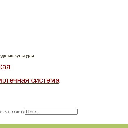
ждение культуры
ая
иотечная система
иск по сайту