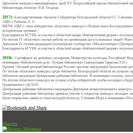
Дипломом конкурса инновационных идей XV Всероссийской школы библиотечной инно
библиотекарь-технолог Н.И. Осадчая.
2017г.
Благодарственным письмом Губернатора Белгородской области Е.С. Савченко 
«ЦБС» Рыбалко Л. А.
МБУК «ЦБС» стала победителем областного конкурса «Лучшая книга Белгородчины». 
историческая хроника».
Благодарность БГУНБ за участие в областной акции «Библиотечный дворик» получи
По итогам IV областного смотра работы по организации досуга пожилых людей «Нам 
Дипломом II степени награждено волонтёрское сообщество «Мы-волонтёры» (Централь
Благодарность БГУНБ за участие в областной акции «Библиотечный дворик» получил
2018г.
Сертификат на денежное поощрение Министерства культуры Российской Фе
номинации «Библиотечное дело. Лучшие библиотеки» (заведующая Тарасова Л.Н.)
Премия «Лучший детский библиотекарь России» вручена заведующей Засосенским де
По итогам областного конкурса среди библиотек Белгородской области на лучшую 
библиотек награждена Центральная районная библиотека. В номинации сельских, пос
По итогам областного конкурса на лучшие клубы избирателей, клубы молодых и буду
Гредякинского с/ф №10.
Центральная районная библиотека награждена Дипломом межрегионального конкурса «
Центральная районная библиотека приняла участие в открытом конкурсе молодых л
были отправлены заявка и стихи молодой поэтессы, Степанян Мэри в номинации «Поэ
©Муниципальное бюджетное учреждение культуры "Красногварде
(47247)3-23-83-абонемент,читальный зал, e-mail: gvabibl@kg.belr
Наверх