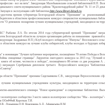
 профессии - все на пять". Заведующая Малобыковским сельской библиотекой Н.П. Волк
ипального совета муниципального района "Красногвардейский район" № 11 от 25 дека
Запущен в эксплуатацию сайт библиотеки
http://www.librari-biruch.ru
удостоена премии губернатора Белгородской области "Призвание" за реализованный
победителем в областном профессиональном конкурсе специалистов муниципальных библ
ласти "О денежном поощрении лучших муниципальных учреждений, находящихся на терри
БС" Рыбалко Л.А. По итогам 2014 года губернаторской премией "Призвание" награ
иотек Белгородской области на лучшую организацию работы по повышению правовой ку
аведующая Заздравных Н.П.) Клуб молодого избирателя "Импульс" Веселовского сельск
в областном конкурсе на лучшие клубы избирателей, клубы молодых и будущих изби
" в номинации "Лучшее публичное мероприятие, посвящённое 70-летию Победы в Велик
ойны священные страницы". Лауреатом ежегодного конкурса за 2015 год "Лучший юн
 книги об истине, честности и победах", посвящённого 80-летию со дня рождения А.
) награжден Серебряным дипломом третьего Всероссийского конкурса "Библиотеки и
оСоавтор".
ра области "Призвание" признана Сидельникова С.В., заведующая Верхососенским с/ф
и лучшим муниципальным учреждениям культуры, находящимся на территории сельск
ектно-аналитического семинара "Новое краеведение" и современные библиотеки. Выз
ее волонтерское сообщество 3 место заняло волонтерское сообщество "Мы – волонтеры"
щая ООиФФиК Коротких Т.И.
В.В., Лукьянова О.Н, Красюкова А.Д., Афанасьева Н.М.