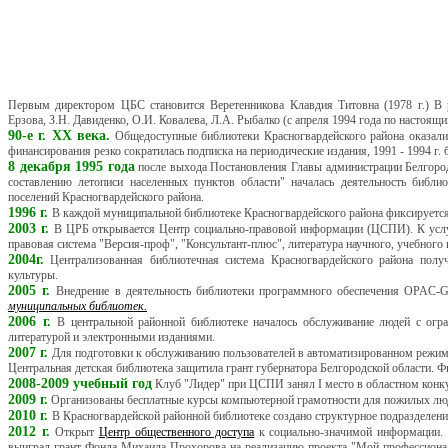
Первым директором ЦБС становится Веретенникова Клавдия Титовна (1978 г.) В 
Ерзова, З.Н. Давиденко, О.И.
Ковалева, Л.А. Рыбалко (с апреля 1994 года по настоящи
90-е г. XX века.
Общедоступные библиотеки Красногвардейского района оказали
финансирования резко сократилась подписка на периодические издания, 1991 - 1994 г.
8 декабря 1995 года
после выхода Постановления Главы администрации Белгород
составлению летописи населенных пунктов области" началась деятельность библи
поселений Красногвардейского района.
1996 г.
В каждой муниципальной библиотеке Красногвардейского района фиксируется
2003 г.
В ЦРБ открывается Центр социально-правовой информации (ЦСПИ). К услуг
правовая система "Версия-проф", "Консультант-плюс", литература научного, учебного
2004г.
Централизованная библиотечная система Красногвардейского района полу
культуры.
2005 г.
Внедрение в деятельность библиотеки программного обеспечения OPAC-
муниципальных библиотек.
2006 г.
В центральной районной библиотеке началось обслуживание людей с огра
литературой и электронными изданиями.
2007 г.
Для подготовки к обслуживанию пользователей в автоматизированном режиме
Центральная детская библиотека защитила грант губернатора Белгородской области. Ф
2008-2009 учебный год
Клуб "Лидер" при ЦСПИ занял I место в областном конку
2009 г.
Организованы бесплатные курсы компьютерной грамотности для пожилых лю
2010 г.
В Красногвардейской районной библиотеке создано структурное подразделени
2012 г.
Открыт
Центр общественного доступа
к социально-значимой информации. 
выиграл грант Фонда Михаила Прохорова на реализацию проекта "Мой профессионал