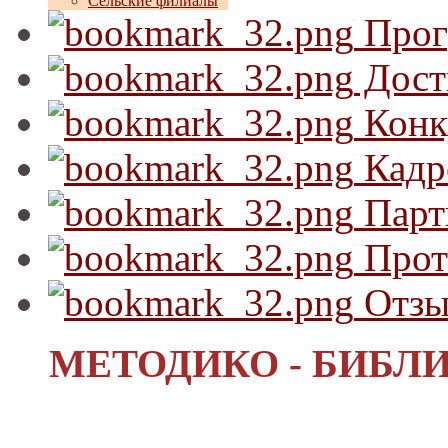
Сельские филиалы
Прог
Дост
Конк
Кадр
Парт
Прот
Отзы
МЕТОДИКО - БИБЛ