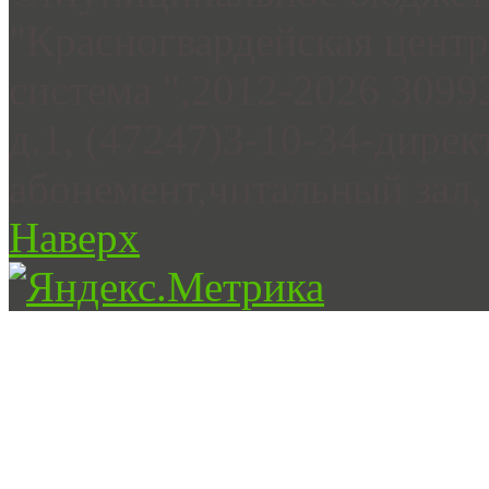
"Красногвардейская цент
система ",2012-2026 3099
д.1, (47247)3-10-34-дирек
абонемент,читальный зал, 
Наверх