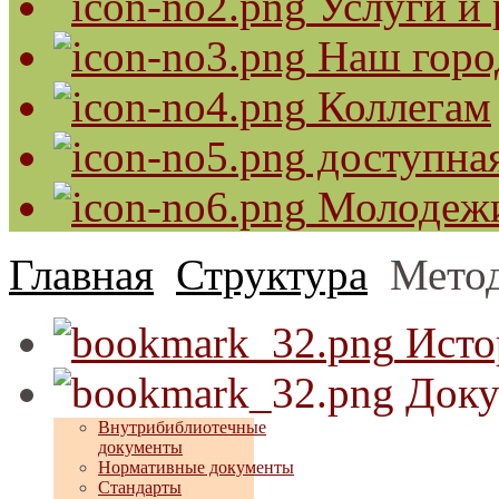
Услуги и 
Наш горо
Коллегам
доступная
Молодеж
Главная
Структура
Метод
Исто
Доку
Внутрибиблиотечные
документы
Нормативные документы
Стандарты