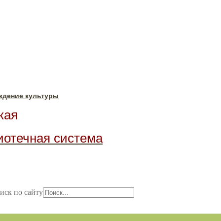
ждение культуры
ая
иотечная система
иск по сайту