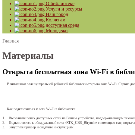
О библиотеке
Услуги и ресурсы
Наш город
Коллегам
доступная среда
Молодежи
Главная
Материалы
Открыта бесплатная зона Wi-Fi в библи
В читальном зале центральной районной библиотеки открыта зона Wi-Fi. Сервис досту
Как подключиться к сети Wi-Fi в библиотеке:
1. Выполните поиск доступных сетей на Вашем устройстве, поддерживающем технол
2. Подключитесь к обнаруженной сети «RTK_CBS_Biryuch» с помощью смс, портала 
3. Запустите браузер и следуйте инструкциям.