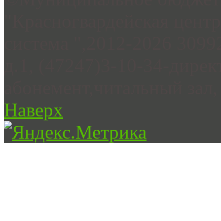
"Красногвардейская цент
система ",2012-2026 3099
д.1, (47247)3-10-34-дирек
абонемент,читальный зал, 
Наверх