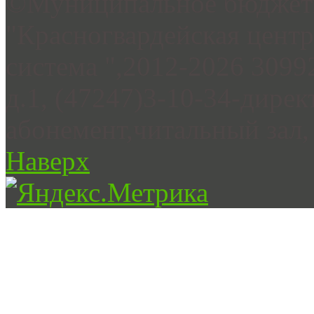
©Муниципальное бюджетн
"Красногвардейская цент
система ",2012-2026 3099
д.1, (47247)3-10-34-дирек
абонемент,читальный зал, 
Наверх