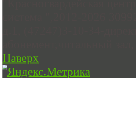
"Красногвардейская цент
система ",2012-2026 3099
д.1, (47247)3-10-34-дирек
абонемент,читальный зал, 
Наверх