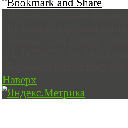
©Муниципальное бюджетн
"Красногвардейская цент
система ",2012-2026 3099
д.1, (47247)3-10-34-дирек
абонемент,читальный зал, 
Наверх