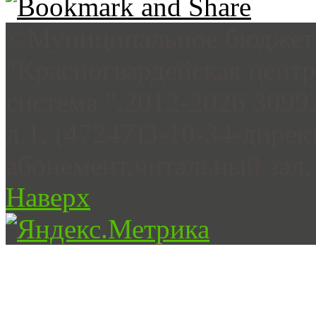
©Муниципальное бюджетн
"Красногвардейская цент
система ",2012-2026 3099
д.1, (47247)3-10-34-дирек
абонемент,читальный зал, 
Наверх