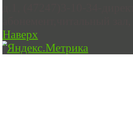
д.1, (47247)3-10-34-дирек
абонемент,читальный зал, 
Наверх