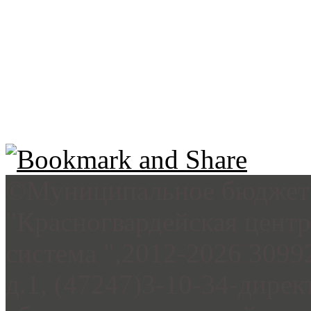
©Муниципальное бюджетн
"Красногвардейская цент
система ",2012-2026 3099
д.1, (47247)3-10-34-дирек