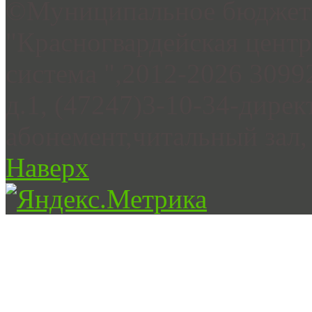
©Муниципальное бюджетн
"Красногвардейская цент
система ",2012-2026 3099
д.1, (47247)3-10-34-дирек
абонемент,читальный зал, 
Наверх