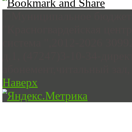
©Муниципальное бюджетн
"Красногвардейская цент
система ",2012-2026 3099
д.1, (47247)3-10-34-дирек
абонемент,читальный зал, 
Наверх