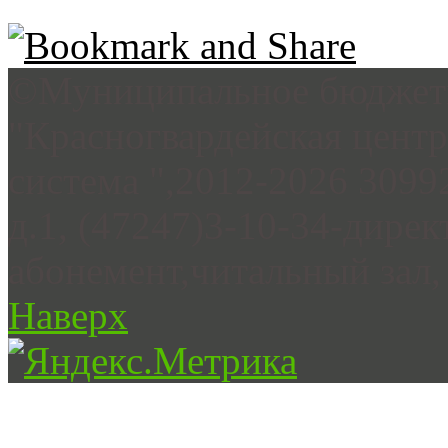
©Муниципальное бюджетн
"Красногвардейская цент
система ",2012-2026 3099
д.1, (47247)3-10-34-дирек
абонемент,читальный зал, 
Наверх