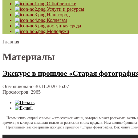
О библиотеке
Услуги и ресурсы
Наш город
Коллегам
доступная среда
Молодежи
Главная
Материалы
Экскурс в прошлое «Старая фотографи
Опубликовано 30.11.2020 16:07
Просмотров: 2965
Несомненно, старый снимок – это кусочек жизни, который может рассказать очень м
времени, о котором слышали только из рассказов своих предков. Нам словно брошена 
Приглашаем вас совершить экскурс в прошлое «Старая фотография. Век минувший