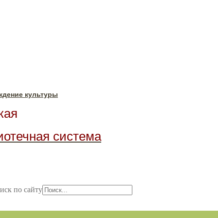
ждение культуры
ая
иотечная система
иск по сайту