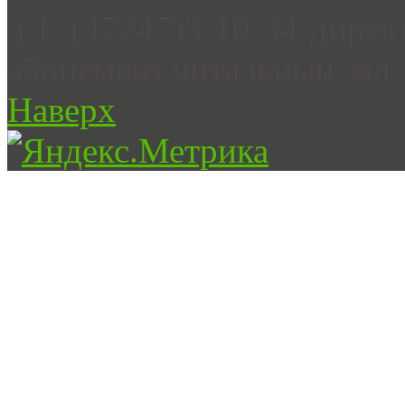
д.1, (47247)3-10-34-дирек
абонемент,читальный зал, 
Наверх