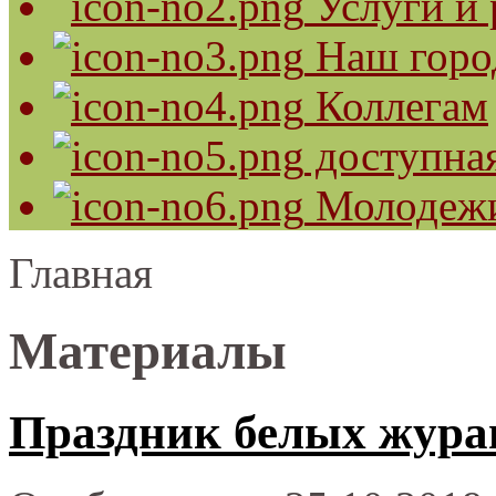
Услуги и 
Наш горо
Коллегам
доступная
Молодеж
Главная
Материалы
Праздник белых журав