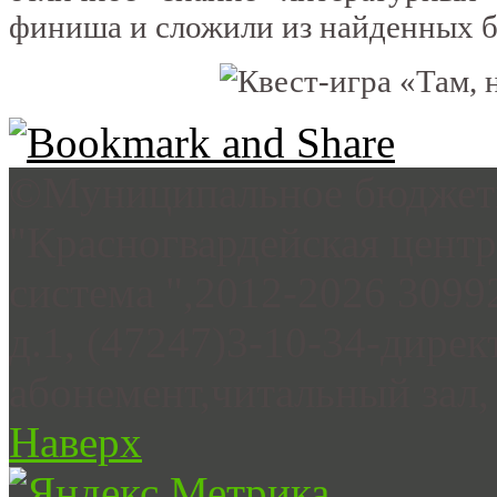
финиша и сложили из найденных б
©Муниципальное бюджетн
"Красногвардейская цент
система ",2012-2026 3099
д.1, (47247)3-10-34-дирек
абонемент,читальный зал, 
Наверх