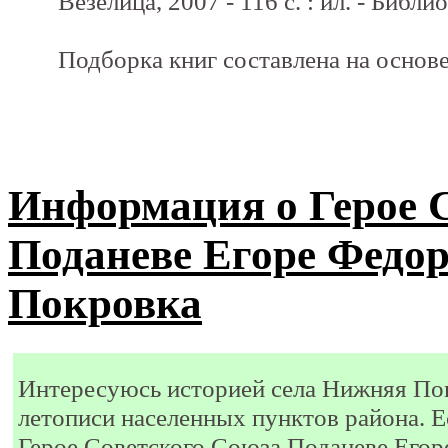
Везелица, 2007 - 116 с. : ил. - Библиог
Подборка книг составлена на осно
Информация о Герое 
Поданеве Егоре Федор
Покровка
Интересуюсь историей села Нижняя Пок
летописи населенных пунктов района. Ес
Герое Советского Союза Поданеве Егор