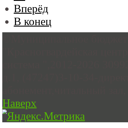
Вперёд
В конец
©Муниципальное бюджетн
"Красногвардейская цент
система ",2012-2026 3099
д.1, (47247)3-10-34-дирек
абонемент,читальный зал, 
Наверх