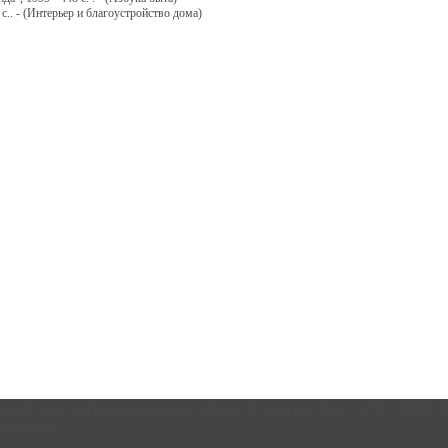
 с.. - (Интерьер и благоустройство дома)
йская централизованная библиотечная система ",2012-2026 30992
egion.ru