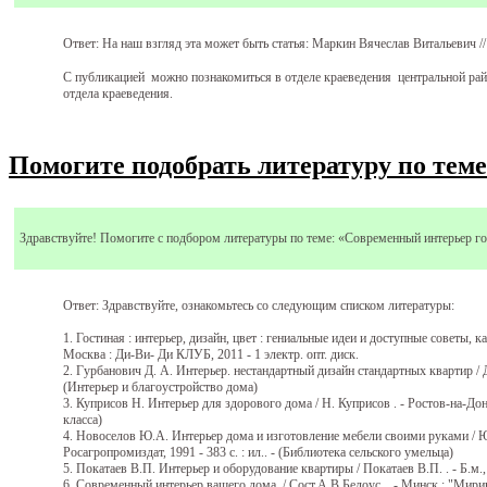
Ответ: На наш взгляд эта может быть статья: Маркин Вячеслав Витальевич // 
С публикацией можно познакомиться в отделе краеведения центральной рай
отдела краеведения.
Помогите подобрать литературу по тем
Здравствуйте! Помогите с подбором литературы по теме: «Современный интерьер го
Ответ: Здравствуйте, ознакомьтесь со следующим списком литературы:
1. Гостиная : интерьер, дизайн, цвет : гениальные идеи и доступные советы, к
Москва : Ди-Ви- Ди КЛУБ, 2011 - 1 электр. опт. диск.
2. Гурбанович Д. А. Интерьер. нестандартный дизайн стандартных квартир / Д. 
(Интерьер и благоустройство дома)
3. Куприсов Н. Интерьер для здорового дома / Н. Куприсов . - Ростов-на-Дону :
класса)
4. Новоселов Ю.А. Интерьер дома и изготовление мебели своими руками / Ю
Росагропромиздат, 1991 - 383 с. : ил.. - (Библиотека сельского умельца)
5. Покатаев В.П. Интерьер и оборудование квартиры / Покатаев В.П. . - Б.м.,
6. Современный интерьер вашего дома. / Сост.А.В.Белоус. . - Минск : "Миринд