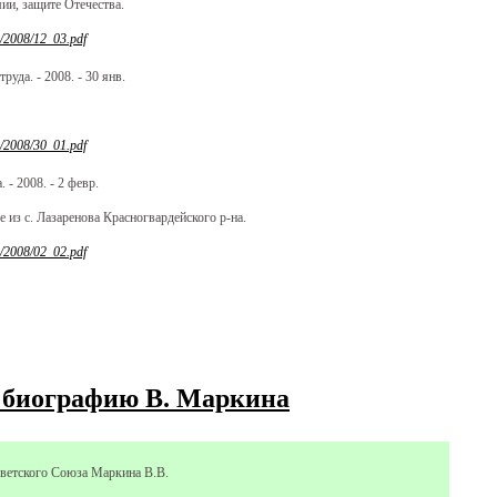
мии, защите Отечества.
r/2008/12_03.pdf
уда. - 2008. - 30 янв.
r/2008/30_01.pdf
 - 2008. - 2 февр.
 из с. Лазаренова Красногвардейского р-на.
r/2008/02_02.pdf
" биографию В. Маркина
ветского Союза Маркина В.В.