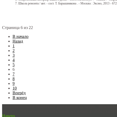
7. Школа ремонта / авт. - сост. Т. Барышникова . - Москва : Эксмо, 2013 - 672
Страница 6 из 22
В начало
Назад
1
2
3
4
5
6
7
8
9
10
Вперёд
В конец
©Муниципальное бюджетное учреждение культуры "Красногварде
(47247)3-23-83-абонемент,читальный зал, e-mail: gvabibl@kg.belr
Наверх