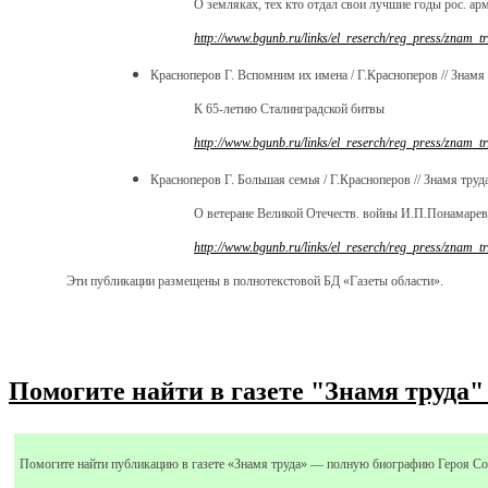
О земляках, тех кто отдал свои лучшие годы рос. ар
http://www.bgunb.ru/links/el_reserch/reg_press/znam_t
Красноперов Г. Вспомним их имена / Г.Красноперов // Знамя тр
К 65-летию Сталинградской битвы
http://www.bgunb.ru/links/el_reserch/reg_press/znam_t
Красноперов Г. Большая семья / Г.Красноперов // Знамя труда.
О ветеране Великой Отечеств. войны И.П.Понамареве
http://www.bgunb.ru/links/el_reserch/reg_press/znam_t
Эти публикации размещены в полнотекстовой БД «Газеты области».
Помогите найти в газете "Знамя труда
Помогите найти публикацию в газете «Знамя труда» — полную биографию Героя Со