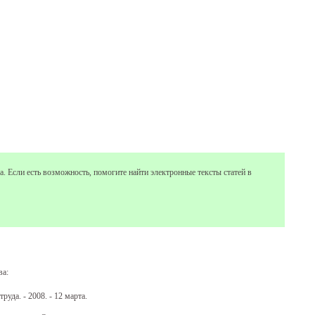
а. Если есть возможность, помогите найти электронные тексты статей в
ва:
уда. - 2008. - 12 марта.