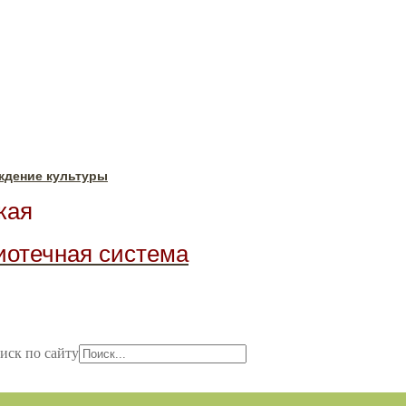
ждение культуры
ая
иотечная система
иск по сайту