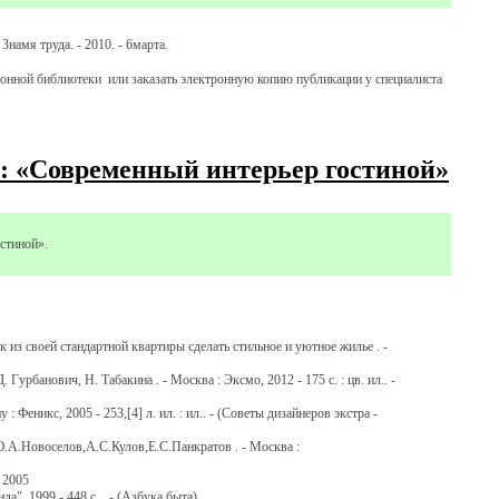
Знамя труда. - 2010. - 6марта.
онной библиотеки или заказать электронную копию публикации у специалиста
е: «Современный интерьер гостиной»
стиной».
ак из своей стандартной квартиры сделать стильное и уютное жилье . -
Гурбанович, Н. Табакина . - Москва : Эксмо, 2012 - 175 с. : цв. ил.. -
 Феникс, 2005 - 253,[4] л. ил. : ил.. - (Советы дизайнеров экстра -
.А.Новоселов,А.С.Кулов,Е.С.Панкратов . - Москва :
 2005
а", 1999 - 448 с. . - (Азбука быта)