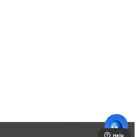
0, г.Бирюч, ул.Ольминского, д.1, (47247)3-10-34-директор,