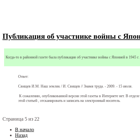
Публикация об участнике войны с Япон
Когда-то в районной газете была публикация об участнике войны с Японией в 1945 г
Ответ:
Свищев И.М. Наш земляк / И. Свищев // Знамя труда. - 2009. - 15 июля.
К сожалению, опубликованной версии
этой газеты
в Интернете нет. В отдел
этой статьей , отсканировать и записать на электронный носитель.
Страница 5 из 22
В начало
Назад