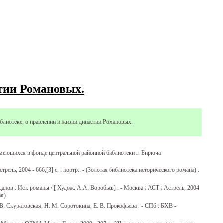
тии Романовых.
иблиотеке, о правлении и жизни династии Романовых.
меющихся в фонде центральной районной библиотеки г. Бирюча
рель, 2004 - 666,[3] с. : портр.. - (Золотая библиотека исторического романа) .
анов : Ист. романы / [ Худож. А.А. Воробьев] . - Москва : АСТ : Астрель, 2004
ая)
 Скуратовская, Н. М. Соротокина, Е. В. Прокофьева . - СПб : БХВ -