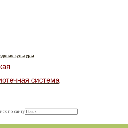
ждение культуры
ая
иотечная система
иск по сайту