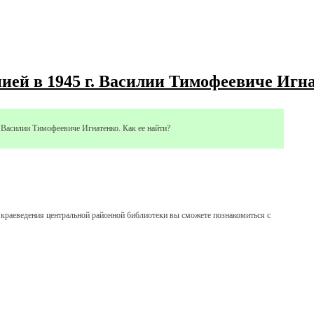
ией в 1945 г. Василии Тимофеевиче Игн
. Василии Тимофеевиче Игнатенко. Как ее найти?
е краеведения центральной районной библиотеки вы сможете познакомиться с