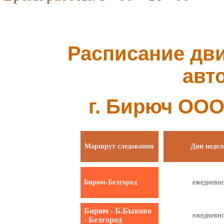
Расписание дви
авт
г. Бирюч ООО
Маршрут следования
Дни недел
Бирюч-Белгород
ежедневн
Бирюч - Б.Быково
ежедневн
- Белгород