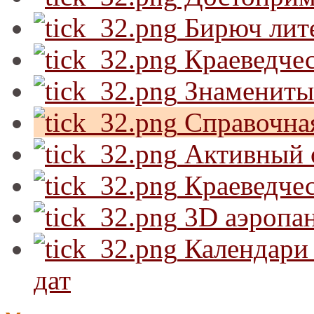
Бирюч лит
Краеведчес
Знамениты
Справочна
Активный 
Краеведчес
3D аэропа
Календари 
дат