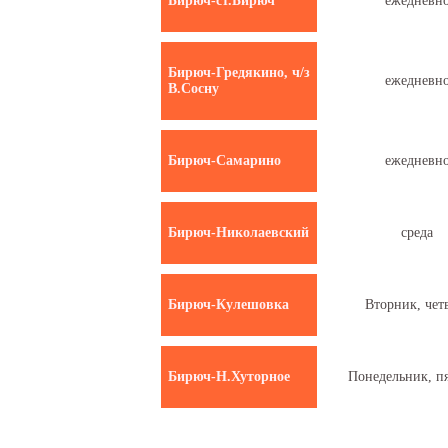
Бирюч-ст.Бирюч
ежедневн
Бирюч-Гредякино, ч/з
ежедневн
В.Сосну
Бирюч-Самарино
ежедневн
Бирюч-Николаевский
среда
Бирюч-Кулешовка
Вторник, чет
Бирюч-Н.Хуторное
Понедельник, п