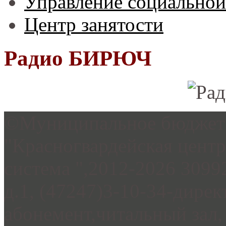
Управление социальной
Центр занятости
Радио БИРЮЧ
©Муниципальное бюджетн
"Красногвардейская цент
система ",2012-2026 3099
д.1, (47247)3-10-34-дирек
абонемент,читальный зал, 