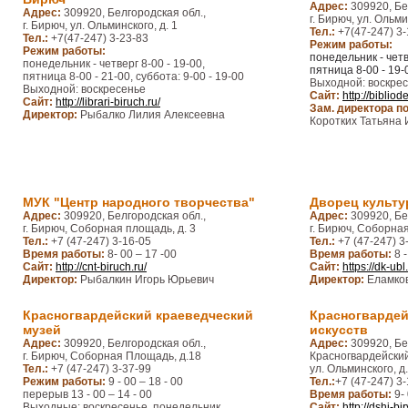
Адрес:
309920, Бе
Адрес:
309920, Белгородская обл.,
г. Бирюч, ул. Ольми
г. Бирюч, ул. Ольминского, д. 1
Тел.:
+7(47-247) 3
Тел.:
+7(47-247) 3-23-83
Режим работы:
Режим работы:
понедельник - четв
понедельник - четверг 8-00 - 19-00,
пятница 8-00 - 19-
пятница 8-00 - 21-00, суббота: 9-00 - 19-00
Выходной: воскре
Выходной: воскресенье
Сайт:
http://bibliode
Сайт:
http://librari-biruch.ru/
Зам. директора по
Директор:
Рыбалко Лилия Алексеевна
Коротких Татьяна
МУК "Центр народного творчества"
Дворец культ
Адрес:
309920, Белгородская обл.,
Адрес:
309920, Бе
г. Бирюч, Соборная площадь, д. 3
г. Бирюч, Соборная
Тел.:
+7 (47-247) 3-16-05
Тел.:
+7 (47-247) 3
Время работы:
8- 00 – 17 -00
Время работы:
8 
Сайт:
http://cnt-biruch.ru/
Сайт:
https://dk-ubl.
Директор:
Рыбалкин Игорь Юрьевич
Директор:
Еламко
Красногвардейский краеведческий
Красногвардей
музей
искусств
Адрес:
309920, Белгородская обл.,
Адрес:
309920, Бе
г. Бирюч, Соборная Площадь, д.18
Красногвардейский 
Тел.:
+7 (47-247) 3-37-99
ул. Ольминского, д.
Режим работы:
9 - 00 – 18 - 00
Тел.:
+7 (47-247) 3-
перерыв 13 - 00 – 14 - 00
Время работы:
9-
Выходные: воскресенье, понедельник
Сайт:
http://dshi-bi