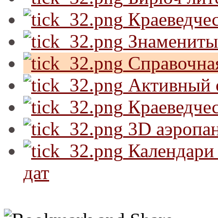
Краеведчес
Знамениты
Справочна
Активный 
Краеведчес
3D аэропа
Календари 
дат