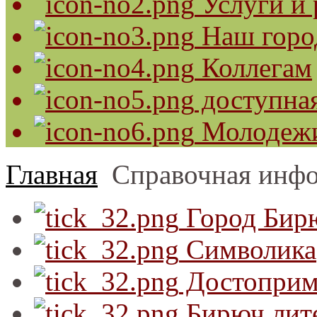
Услуги и 
Наш горо
Коллегам
доступная
Молодеж
Главная
Справочная инф
Город Бир
Символика
Достоприм
Бирюч лит