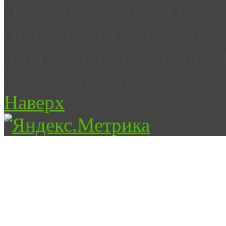
"Красногвардейская цент
система ",2012-2026 3099
д.1, (47247)3-10-34-дирек
абонемент,читальный зал, 
Наверх