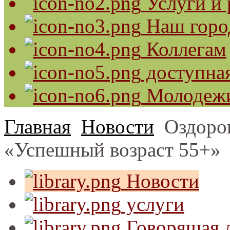
Услуги и 
Наш горо
Коллегам
доступная
Молодеж
Главная
Новости
Оздоро
«Успешный возраст 55+»
Новости
услуги
Говорящая л