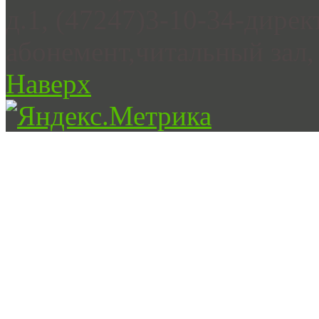
д.1, (47247)3-10-34-дирек
абонемент,читальный зал, 
Наверх