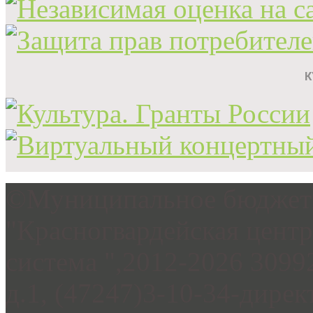
©Муниципальное бюджетн
"Красногвардейская цент
система ",2012-2026 3099
д.1, (47247)3-10-34-дирек