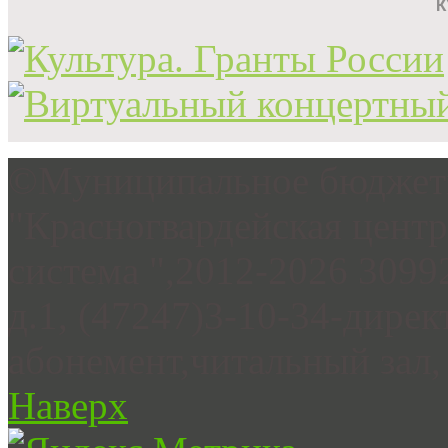
©Муниципальное бюджетн
"Красногвардейская цент
система ",2012-2026 3099
д.1, (47247)3-10-34-дирек
абонемент,читальный зал, 
Наверх