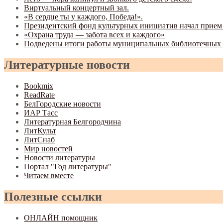
Виртуальный концертный зал.
«В сердце ты у каждого, Победа!».
Президентский фонд культурных инициатив начал прием з
«Охрана труда — забота всех и каждого»
Подведены итоги работы муниципальных библиотечных у
Литературные новости
Bookmix
ReadRate
БелГородские новости
ИАР Тасс
Литературная Белгородчина
ЛитКульт
ЛитСнаб
Мир новостей
Новости литературы
Портал "Год литературы"
Читаем вместе
Полезные ссылки
ОНЛАЙН помощник