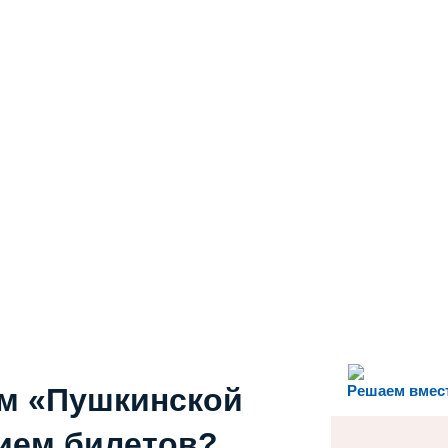
ем «Пушкинской
Решаем вмес
ием билетов?