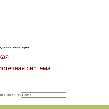
ждение культуры
ая
иотечная система
иск по сайту