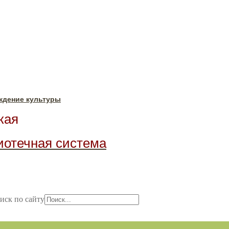
ждение культуры
ая
иотечная система
иск по сайту