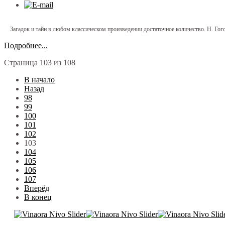
Загадок и тайн в любом классическом произведении достаточное количество. Н. Гогол
Подробнее...
Страница 103 из 108
В начало
Назад
98
99
100
101
102
103
104
105
106
107
Вперёд
В конец