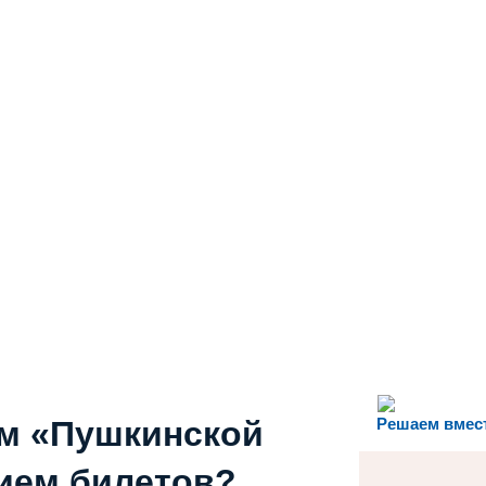
ем «Пушкинской
Решаем вмес
ием билетов?