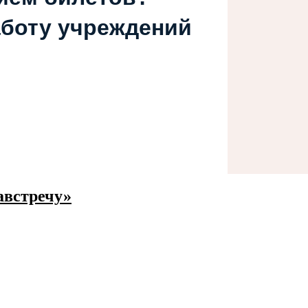
аботу учреждений
австречу»