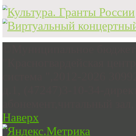
©Муниципальное бюджетн
"Красногвардейская цент
система ",2012-2026 3099
д.1, (47247)3-10-34-дирек
абонемент,читальный зал, 
Наверх