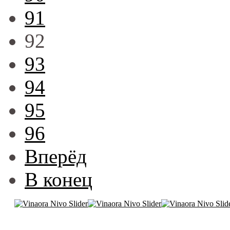
91
92
93
94
95
96
Вперёд
В конец