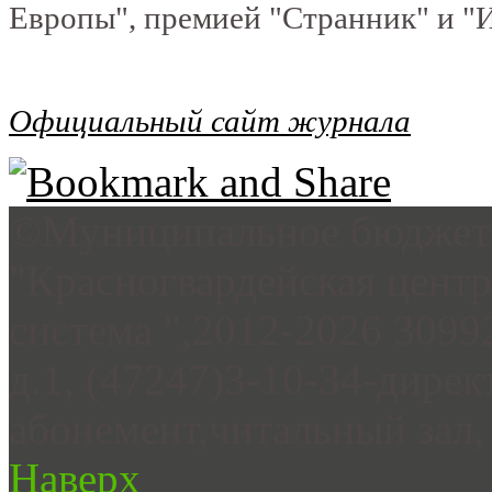
Европы", премией "Странник" и "Ин
Официальный сайт журнала
©Муниципальное бюджетн
"Красногвардейская цент
система ",2012-2026 3099
д.1, (47247)3-10-34-дирек
абонемент,читальный зал, 
Наверх