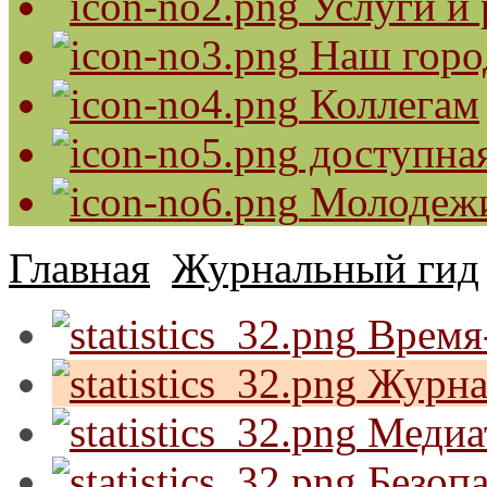
Услуги и 
Наш горо
Коллегам
доступная
Молодеж
Главная
Журнальный гид
Время-
Журна
Медиа
Безопа