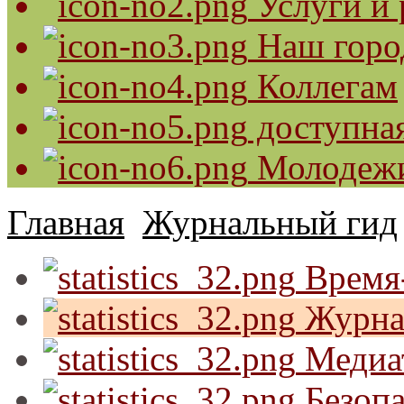
Услуги и 
Наш горо
Коллегам
доступная
Молодеж
Главная
Журнальный гид
Время-
Журна
Медиа
Безопа