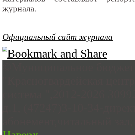
журнала.
Официальный сайт журнала
©Муниципальное бюджетн
"Красногвардейская цент
система ",2012-2026 3099
д.1, (47247)3-10-34-дирек
абонемент,читальный зал, 
Наверх