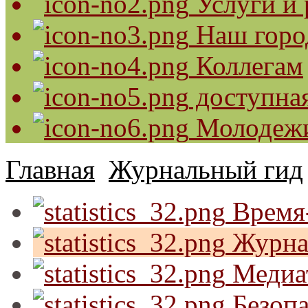
Услуги и 
Наш горо
Коллегам
доступная
Молодеж
Главная
Журнальный гид
Время-
Журна
Медиа
Безопа