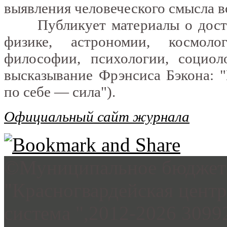
выявления человеческого смысла в
Публикует материалы о достиж
физике, астрономии, космоло
философии, психологии, социол
высказывание Фрэнсиса Бэкона: "K
по себе — сила").
Официальный сайт журнала
©Муниципальное бюджетн
"Красногвардейская цент
система ",2012-2026 3099