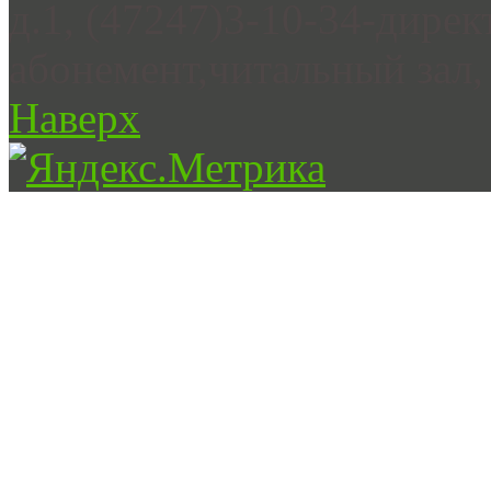
д.1, (47247)3-10-34-дирек
абонемент,читальный зал, 
Наверх