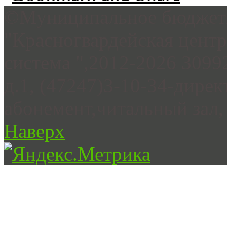
©Муниципальное бюджетн
"Красногвардейская цент
система ",2012-2026 3099
д.1, (47247)3-10-34-дирек
абонемент,читальный зал, 
Наверх