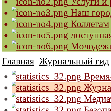
Услуги и 
Наш горо
Коллегам
доступная
Молодеж
Главная
Журнальный гид
Время-
Журна
Медиа
Безопа