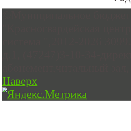
©Муниципальное бюджетн
"Красногвардейская цент
система ",2012-2026 3099
д.1, (47247)3-10-34-дирек
абонемент,читальный зал, 
Наверх