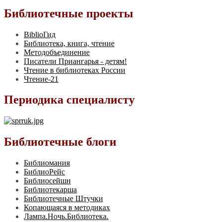
Библиотечные проекты
BiblioГид
Библиотека, книга, чтение
Методобъединение
Писатели Приангарья - детям!
Чтение в библиотеках России
Чтение-21
Периодика специалисту
Библиотечные блоги
Библиомания
БиблиоРейс
Библиосейшн
Библиотекарша
Библиотечные Штучки
Копающаяся в методиках
Лампа.Ночь.Библиотека.