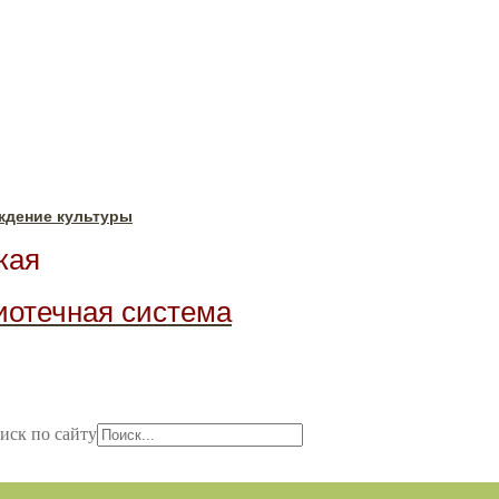
ждение культуры
ая
иотечная система
иск по сайту